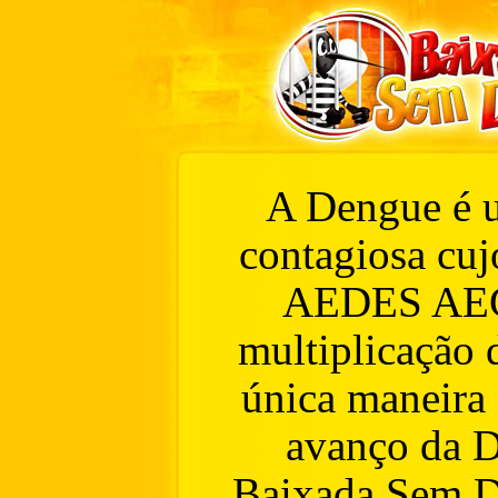
A Dengue é u
contagiosa cuj
AEDES AEG
multiplicação 
única maneira 
avanço da D
Baixada Sem De