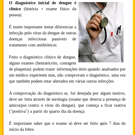
O diagnóstico inicial de dengue é
clínico
(história + exame físico da
pessoa).
É muito importante tentar diferenciar a
infecção pelo vírus da dengue de outras
doenças infecciosas passíveis de
tratamento com antibióticos.
Feito o diagnóstico clínico de dengue,
alguns exames (hematócrito, contagem
de plaquetas) podem trazer informações úteis quando analisados por
um médico experiente mas, não comprovam o diagnóstico, uma vez
que também podem estar alterados em várias outras infecções.
A comprovação do diagnóstico se, for desejada por algum motivo,
deve ser feita através de sorologia (exame que detecta a presença de
anticorpos contra o vírus do dengue), que começa a ficar reativa
("positiva") a partir do quarto dia da doença.
É importante saber que o exame só deve ser feito após 7 dias do
início da febre.